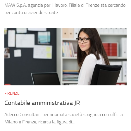
MAW S.p.A. agenzia per il lavoro, Filiale di Firenze sta cercando
per conto di aziende situate...
FIRENZE
Contabile amministrativa JR
Adecco Consultant per rinomata società spagnola con uffici a
Milano e Firenze, ricerca la figura di...