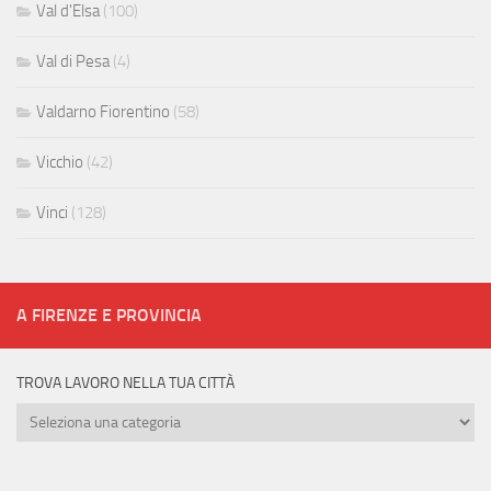
Val d'Elsa
(100)
Val di Pesa
(4)
Valdarno Fiorentino
(58)
Vicchio
(42)
Vinci
(128)
A FIRENZE E PROVINCIA
TROVA LAVORO NELLA TUA CITTÀ
Trova
lavoro
nella