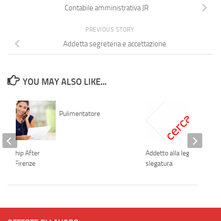
Contabile amministrativa JR
PREVIOUS STORY
Addetta segreteria e accettazione
YOU MAY ALSO LIKE...
Pulimentatore
nternship After
Addetto alla legatura e
gship Firenze
slegatura