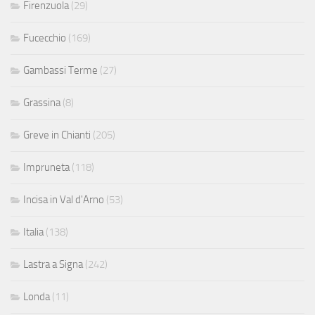
Firenzuola
(29)
Fucecchio
(169)
Gambassi Terme
(27)
Grassina
(8)
Greve in Chianti
(205)
Impruneta
(118)
Incisa in Val d'Arno
(53)
Italia
(138)
Lastra a Signa
(242)
Londa
(11)