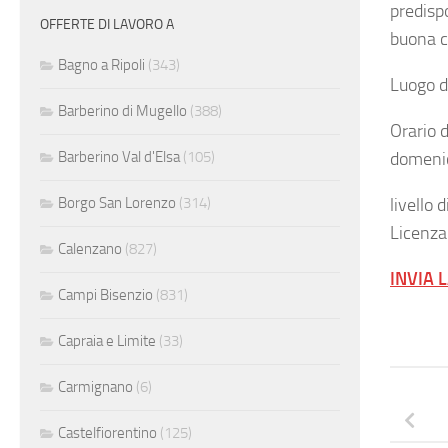
predisp
OFFERTE DI LAVORO A
buona c
Bagno a Ripoli
(343)
Luogo d
Barberino di Mugello
(388)
Orario d
domeni
Barberino Val d'Elsa
(105)
livello d
Borgo San Lorenzo
(314)
Licenza
Calenzano
(827)
INVIA 
Campi Bisenzio
(831)
Capraia e Limite
(33)
Carmignano
(6)
Castelfiorentino
(125)