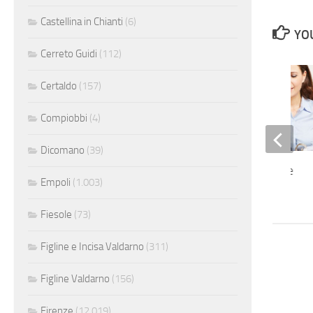
Castellina in Chianti
(6)
YOU
Cerreto Guidi
(112)
Certaldo
(157)
Compiobbi
(4)
Dicomano
(39)
Impiegata contabile
Empoli
(1.003)
Fiesole
(73)
Figline e Incisa Valdarno
(311)
Figline Valdarno
(156)
Firenze
(12.019)