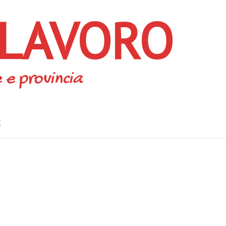
 LAVORO
 e provincia
E