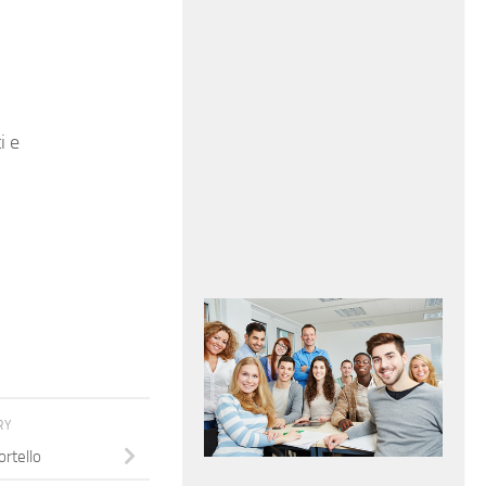
i e
RY
ortello