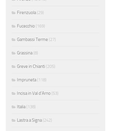
Firenzuola
(29)
Fucecchio
(169)
Gambassi Terme
(27)
Grassina
(8)
Greve in Chianti
(205)
Impruneta
(118)
Incisa in Val d'Arno
(53)
Italia
(138)
Lastra a Signa
(242)