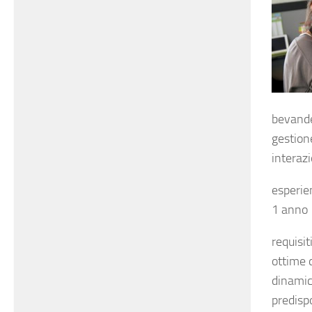
bevand
gestione
interazi
esperie
1 anno
requisiti
ottime d
dinamici
predispo