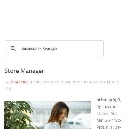
Store Manager
BY
REDAZIONE
· PUBLISHED
18 OTTOBRE 2019
· UPDATED
17 OTTOBRE
2019
Gi Group SpA
,
Agenzia per il
Lavoro (Aut.
Min. 26/11/04
Prot. n. 1101-