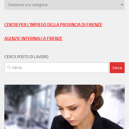
Trova
lavoro
nella
tua
CENTRI PER L'IMPIEGO DELLA PROVINCIA DI FIRENZE
città
AGENZIE INTERINALI A FIRENZE
CERCA POSTO DI LAVORO
Ricerca
per: