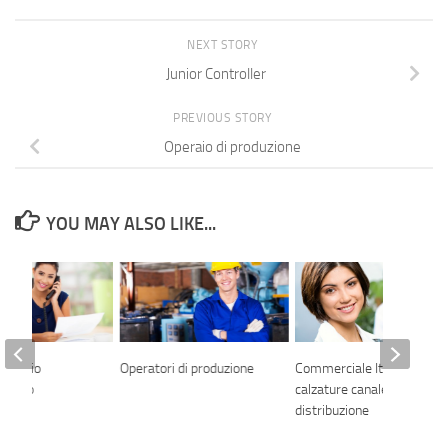
NEXT STORY
Junior Controller
PREVIOUS STORY
Operaio di produzione
YOU MAY ALSO LIKE...
 ufficio
Operatori di produzione
Commerciale Italia
rativo
calzature canale grande
distribuzione