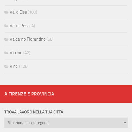
Val d'Elsa
(100)
Val di Pesa
(4)
Valdarno Fiorentino
(58)
Vicchio
(42)
Vinci
(128)
A FIRENZE E PROVINCIA
TROVA LAVORO NELLA TUA CITTÀ
Trova
lavoro