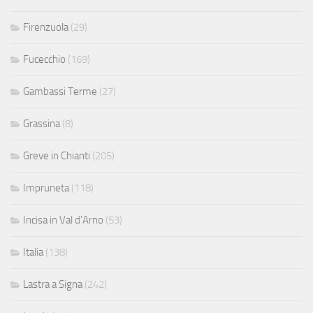
Firenzuola
(29)
Fucecchio
(169)
Gambassi Terme
(27)
Grassina
(8)
Greve in Chianti
(205)
Impruneta
(118)
Incisa in Val d'Arno
(53)
Italia
(138)
Lastra a Signa
(242)