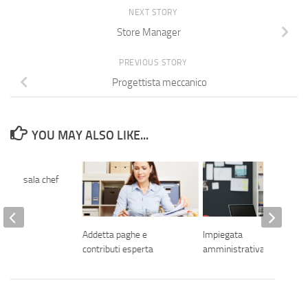
NEXT STORY
Store Manager
PREVIOUS STORY
Progettista meccanico
YOU MAY ALSO LIKE...
/a di sala chef
Addetta paghe e
Impiegata
contributi esperta
amministrativa contabile