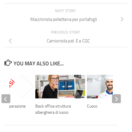
NEXT STORY
Macchinista pelletteria per portafogli
PREVIOUS STORY
Camionista pat. E e CQC
YOU MAY ALSO LIKE...
lla preparazione
Back office struttura
Cuoco
alberghiera di lusso