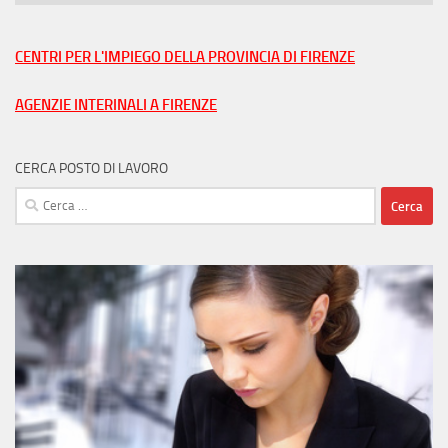
lavoro
nella
tua
CENTRI PER L'IMPIEGO DELLA PROVINCIA DI FIRENZE
città
AGENZIE INTERINALI A FIRENZE
CERCA POSTO DI LAVORO
Ricerca
per: