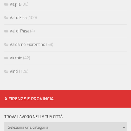
Vaglia
(36)
Val d'Elsa
(100)
Val di Pesa
(4)
Valdarno Fiorentino
(58)
Vicchio
(42)
Vinci
(128)
A FIRENZE E PROVINCIA
TROVA LAVORO NELLA TUA CITTÀ
Trova