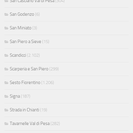
San Casciano Val di Pesa
(304)
San Godenzo
(6)
San Miniato
(3)
San Piero a Sieve
(15)
Scandicci
(2.102)
Scarperia e San Piero
(299)
Sesto Fiorentino
(1.206)
Signa
(187)
Strada in Chianti
(19)
Tavarnelle Val di Pesa
(282)