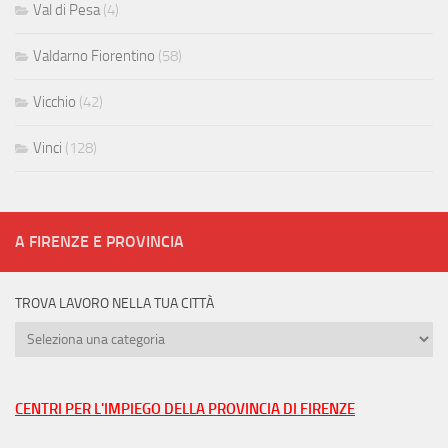
Val di Pesa
(4)
Valdarno Fiorentino
(58)
Vicchio
(42)
Vinci
(128)
A FIRENZE E PROVINCIA
TROVA LAVORO NELLA TUA CITTÀ
Trova
lavoro
nella
tua
CENTRI PER L'IMPIEGO DELLA PROVINCIA DI FIRENZE
città