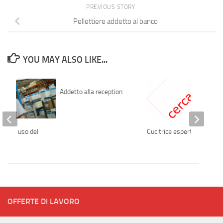
PREVIOUS STORY
Pellettiere addetto al banco
YOU MAY ALSO LIKE...
Addetto alla reception
ere – uso del
Cucitrice esperta
e
OFFERTE DI LAVORO