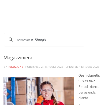
Magazziniera
BY
REDAZIONE
· PUBLISHED
24 MAGGIO 2023
· UPDATED
4 MAGGIO 2023
Openjobmetis
SPA
filiale di
Empoli, ricerca
per azienda
cliente
un