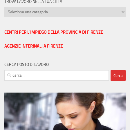
TROVA LAVORO NELLA TUA CITTÀ
Trova
lavoro
nella
tua
CENTRI PER L'IMPIEGO DELLA PROVINCIA DI FIRENZE
città
AGENZIE INTERINALI A FIRENZE
CERCA POSTO DI LAVORO
Ricerca
per: