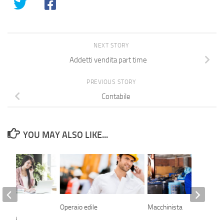
NEXT STORY
Addetti vendita part time
PREVIOUS STORY
Contabile
YOU MAY ALSO LIKE...
a
Operaio edile
Macchinista
rativa