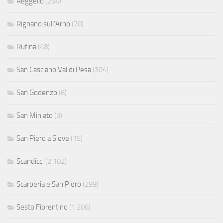
Reggello
(294)
Rignano sull'Arno
(70)
Rufina
(48)
San Casciano Val di Pesa
(304)
San Godenzo
(6)
San Miniato
(3)
San Piero a Sieve
(15)
Scandicci
(2.102)
Scarperia e San Piero
(299)
Sesto Fiorentino
(1.206)