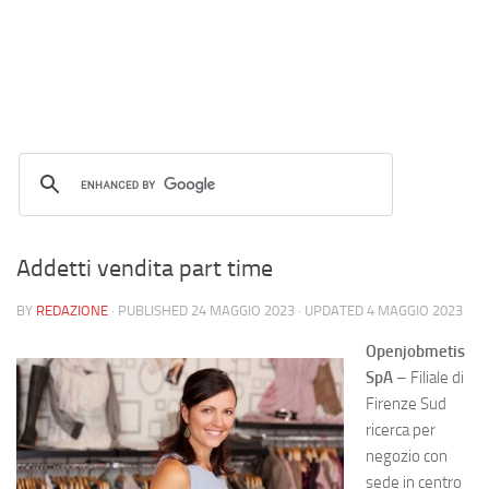
Addetti vendita part time
BY
REDAZIONE
· PUBLISHED
24 MAGGIO 2023
· UPDATED
4 MAGGIO 2023
Openjobmetis
SpA
– Filiale di
Firenze Sud
ricerca per
negozio con
sede in centro