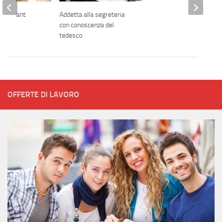
onsultant
Addetta alla segreteria
con conoscenza del
tedesco
OFFERTE DI LAVORO