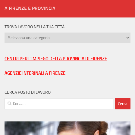
A FIRENZE E PROVINCIA
TROVA LAVORO NELLA TUA CITTÀ
Trova
lavoro
nella
tua
CENTRI PER L'IMPIEGO DELLA PROVINCIA DI FIRENZE
città
AGENZIE INTERINALI A FIRENZE
CERCA POSTO DI LAVORO
Ricerca
per: