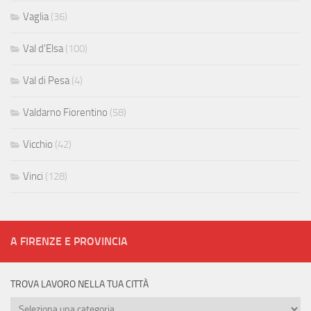
Vaglia
(36)
Val d'Elsa
(100)
Val di Pesa
(4)
Valdarno Fiorentino
(58)
Vicchio
(42)
Vinci
(128)
A FIRENZE E PROVINCIA
TROVA LAVORO NELLA TUA CITTÀ
Trova