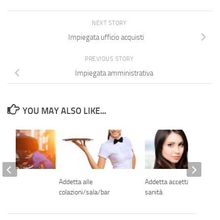
NEXT STORY
Impiegata ufficio acquisti
PREVIOUS STORY
Impiegata amministrativa
YOU MAY ALSO LIKE...
o
Addetta alle
Addetta accettazione
colazioni/sala/bar
sanità