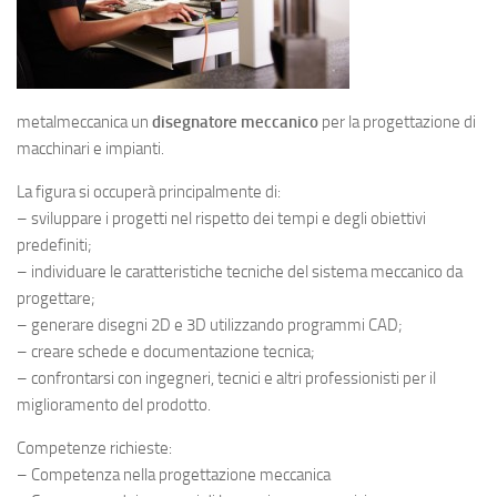
metalmeccanica un
disegnatore meccanico
per la progettazione di
macchinari e impianti.
La figura si occuperà principalmente di:
– sviluppare i progetti nel rispetto dei tempi e degli obiettivi
predefiniti;
– individuare le caratteristiche tecniche del sistema meccanico da
progettare;
– generare disegni 2D e 3D utilizzando programmi CAD;
– creare schede e documentazione tecnica;
– confrontarsi con ingegneri, tecnici e altri professionisti per il
miglioramento del prodotto.
Competenze richieste:
– Competenza nella progettazione meccanica