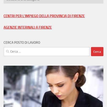
lavoro
nella
tua
CENTRI PER L'IMPIEGO DELLA PROVINCIA DI FIRENZE
città
AGENZIE INTERINALI A FIRENZE
CERCA POSTO DI LAVORO
Ricerca
per: