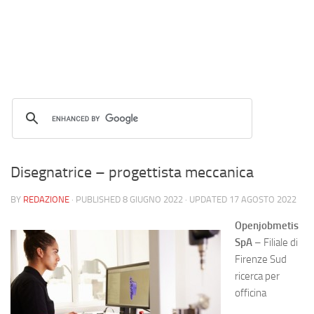
Disegnatrice – progettista meccanica
BY
REDAZIONE
· PUBLISHED
8 GIUGNO 2022
· UPDATED
17 AGOSTO 2022
Openjobmetis
SpA
– Filiale di
Firenze Sud
ricerca per
officina