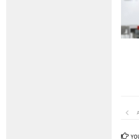
A
YOU