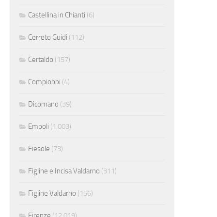
Castellina in Chianti
(6)
Cerreto Guidi
(112)
Certaldo
(157)
Compiobbi
(4)
Dicomano
(39)
Empoli
(1.003)
Fiesole
(73)
Figline e Incisa Valdarno
(311)
Figline Valdarno
(156)
Firenze
(12.019)