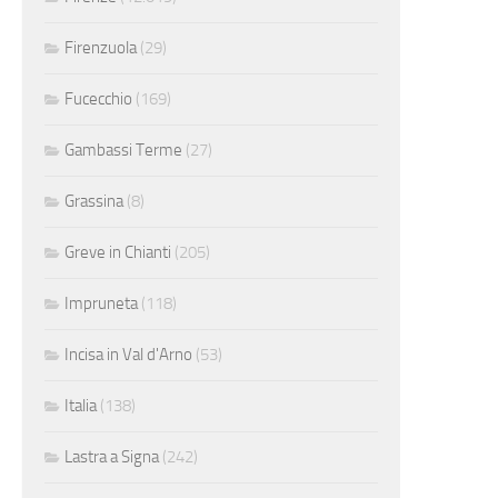
Firenzuola
(29)
Fucecchio
(169)
Gambassi Terme
(27)
Grassina
(8)
Greve in Chianti
(205)
Impruneta
(118)
Incisa in Val d'Arno
(53)
Italia
(138)
Lastra a Signa
(242)