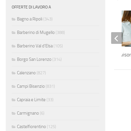
OFFERTE DI LAVORO A
Bagno a Ripoli
(343)
Barberino di Mugello
(388)
Barberino Val d'Elsa
(105)
Regional HR Superviso
Borgo San Lorenzo
(314)
Calenzano
(827)
Campi Bisenzio
(831)
Capraia e Limite
(33)
Carmignano
(6)
Castelfiorentino
(125)