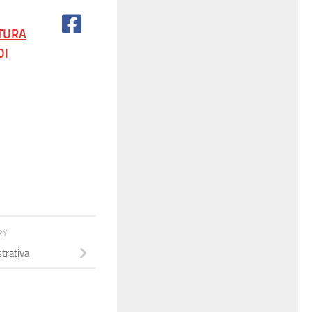
ATURA
DI
RY
trativa