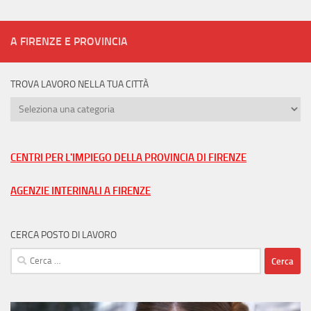
A FIRENZE E PROVINCIA
TROVA LAVORO NELLA TUA CITTÀ
Trova
lavoro
nella
tua
CENTRI PER L'IMPIEGO DELLA PROVINCIA DI FIRENZE
città
AGENZIE INTERINALI A FIRENZE
CERCA POSTO DI LAVORO
Ricerca
per: