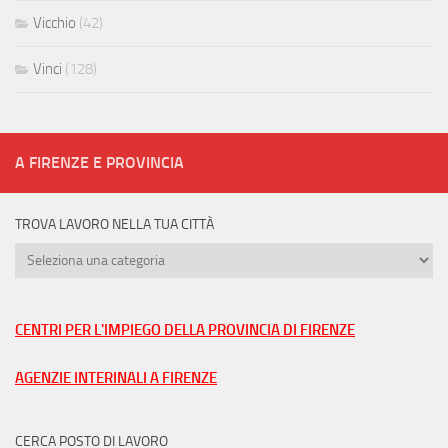
Vicchio
(42)
Vinci
(128)
A FIRENZE E PROVINCIA
TROVA LAVORO NELLA TUA CITTÀ
Trova
lavoro
nella
tua
CENTRI PER L'IMPIEGO DELLA PROVINCIA DI FIRENZE
città
AGENZIE INTERINALI A FIRENZE
CERCA POSTO DI LAVORO