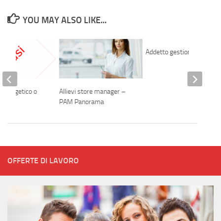
YOU MAY ALSO LIKE...
Addetto gestione ordini
 energetico o
Allievi store manager –
 jr
PAM Panorama
OFFERTE DI LAVORO