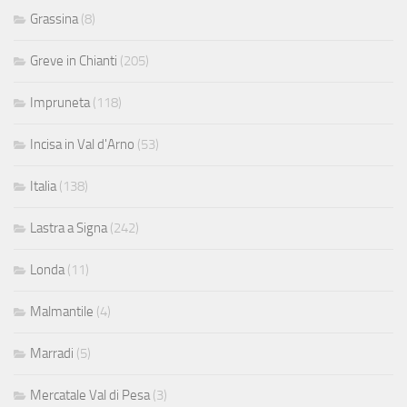
Grassina
(8)
Greve in Chianti
(205)
Impruneta
(118)
Incisa in Val d'Arno
(53)
Italia
(138)
Lastra a Signa
(242)
Londa
(11)
Malmantile
(4)
Marradi
(5)
Mercatale Val di Pesa
(3)