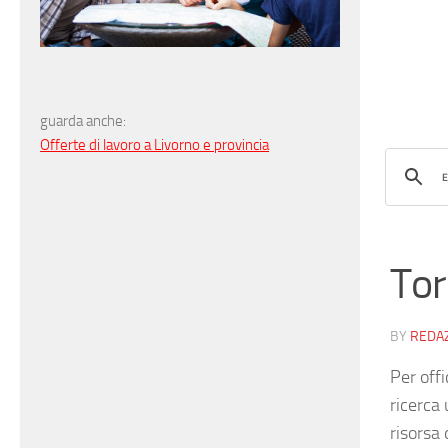
guarda anche:
Offerte di lavoro a Livorno e provincia
Tor
BY
REDA
Per off
ricerca
risorsa