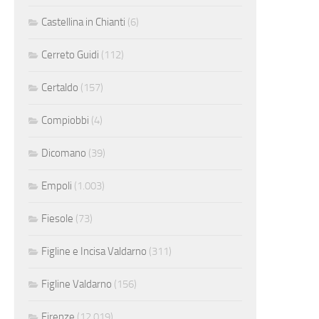
Castellina in Chianti
(6)
Cerreto Guidi
(112)
Certaldo
(157)
Compiobbi
(4)
Dicomano
(39)
Empoli
(1.003)
Fiesole
(73)
Figline e Incisa Valdarno
(311)
Figline Valdarno
(156)
Firenze
(12.019)