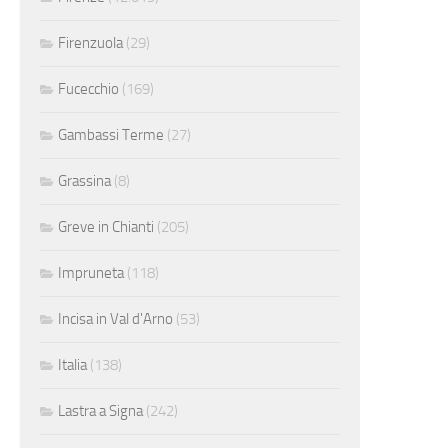
Firenzuola
(29)
Fucecchio
(169)
Gambassi Terme
(27)
Grassina
(8)
Greve in Chianti
(205)
Impruneta
(118)
Incisa in Val d'Arno
(53)
Italia
(138)
Lastra a Signa
(242)