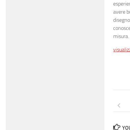
esperie
avere b
disegno
conosce
misura.
visualiz
YOU