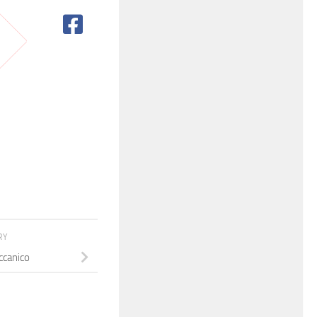
RY
ccanico