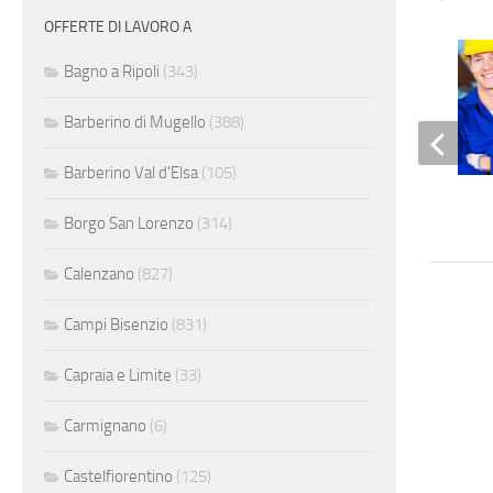
OFFERTE DI LAVORO A
Bagno a Ripoli
(343)
Barberino di Mugello
(388)
Barberino Val d'Elsa
(105)
Operai turnisti
Borgo San Lorenzo
(314)
Calenzano
(827)
Campi Bisenzio
(831)
Capraia e Limite
(33)
Carmignano
(6)
Castelfiorentino
(125)