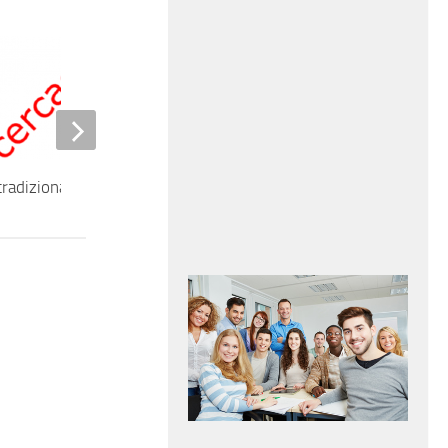
tradizionale
Cameriera di sala