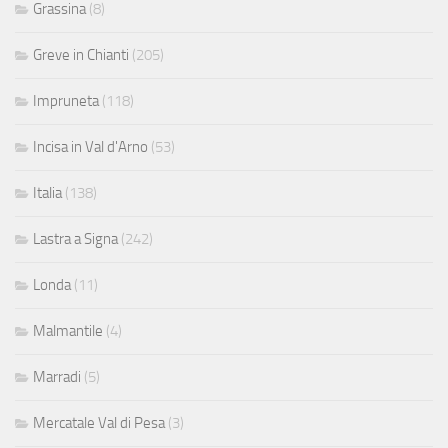
Grassina
(8)
Greve in Chianti
(205)
Impruneta
(118)
Incisa in Val d'Arno
(53)
Italia
(138)
Lastra a Signa
(242)
Londa
(11)
Malmantile
(4)
Marradi
(5)
Mercatale Val di Pesa
(3)