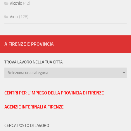
Vicchio
(42)
Vinci
(128)
A FIRENZE E PROVINCIA
TROVA LAVORO NELLA TUA CITTÀ
Trova
lavoro
nella
tua
CENTRI PER L'IMPIEGO DELLA PROVINCIA DI FIRENZE
città
AGENZIE INTERINALI A FIRENZE
CERCA POSTO DI LAVORO