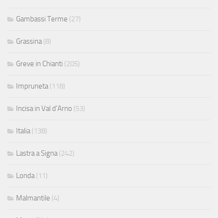
Gambassi Terme
(27)
Grassina
(8)
Greve in Chianti
(205)
Impruneta
(118)
Incisa in Val d'Arno
(53)
Italia
(138)
Lastra a Signa
(242)
Londa
(11)
Malmantile
(4)