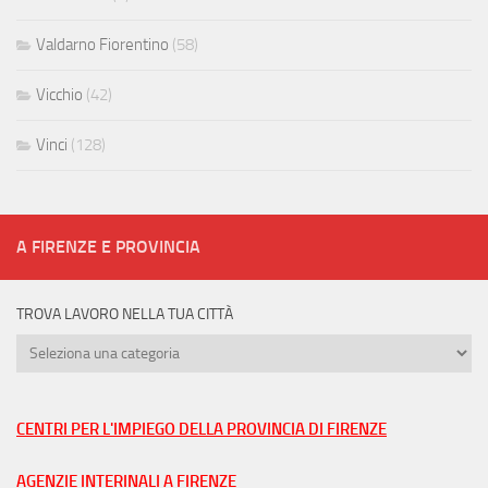
Valdarno Fiorentino
(58)
Vicchio
(42)
Vinci
(128)
A FIRENZE E PROVINCIA
TROVA LAVORO NELLA TUA CITTÀ
Trova
lavoro
nella
tua
CENTRI PER L'IMPIEGO DELLA PROVINCIA DI FIRENZE
città
AGENZIE INTERINALI A FIRENZE