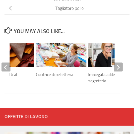
Tagliatore pelle
YOU MAY ALSO LIKE...
i addetti al
Cucitrice di pelletteria
Impiegata addetta alla
segreteria
OFFERTE DI LAVORO