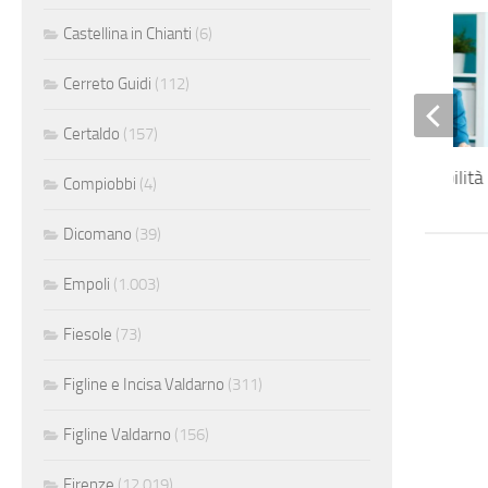
Castellina in Chianti
(6)
Cerreto Guidi
(112)
Certaldo
(157)
Addetta alla contabilità
Compiobbi
(4)
Dicomano
(39)
Empoli
(1.003)
Fiesole
(73)
Figline e Incisa Valdarno
(311)
Figline Valdarno
(156)
Firenze
(12.019)