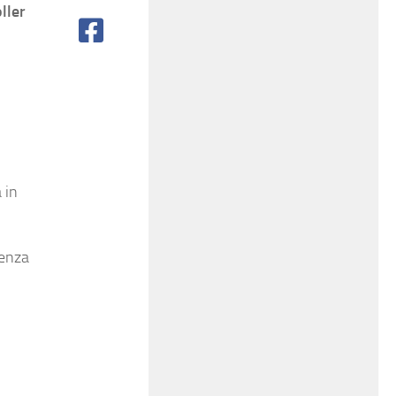
ller
 in
cenza