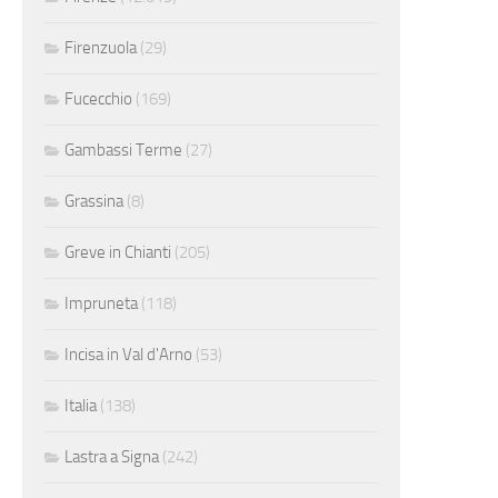
Firenzuola
(29)
Fucecchio
(169)
Gambassi Terme
(27)
Grassina
(8)
Greve in Chianti
(205)
Impruneta
(118)
Incisa in Val d'Arno
(53)
Italia
(138)
Lastra a Signa
(242)