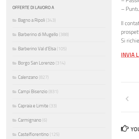
– Passio
OFFERTE DI LAVORO A
– Puntu
Bagno a Ripoli
(343)
Il cont
prospet
Barberino di Mugello
(388)
Si richi
Barberino Val d'Elsa
(105)
INVIA 
Borgo San Lorenzo
(314)
Calenzano
(827)
Campi Bisenzio
(831)
Capraia e Limite
(33)
Carmignano
(6)
YOU
Castelfiorentino
(125)