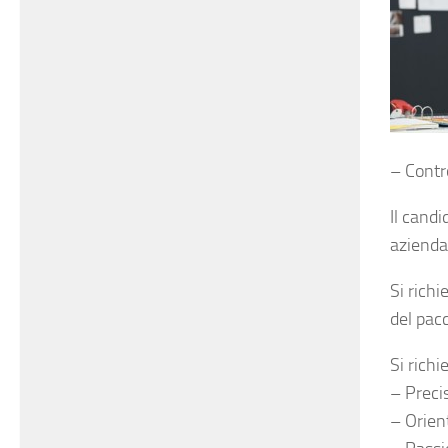
– Contr
Il cand
azienda
Si rich
del pacc
Si richi
– Preci
– Orien