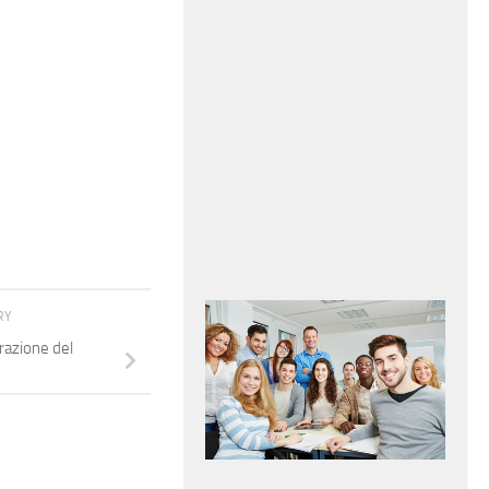
RY
razione del