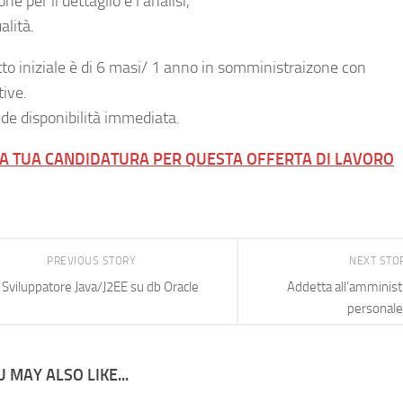
ne per il dettaglio e l’analisi,
alità.
atto iniziale è di 6 masi/ 1 anno in somministraizone con
tive.
ede disponibilità immediata.
LA TUA CANDIDATURA PER QUESTA OFFERTA DI LAVORO
PREVIOUS STORY
NEXT STO
Sviluppatore Java/J2EE su db Oracle
Addetta all’amminist
personale
 MAY ALSO LIKE...