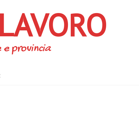
 LAVORO
 e provincia
E