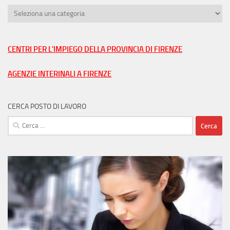
Trova
lavoro
nella
tua
CENTRI PER L'IMPIEGO DELLA PROVINCIA DI FIRENZE
città
AGENZIE INTERINALI A FIRENZE
CERCA POSTO DI LAVORO
Ricerca
per: