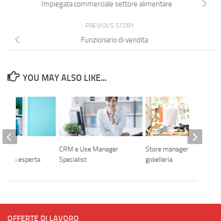
Impiegata commerciale settore alimentare
PREVIOUS STORY
Funzionario di vendita
YOU MAY ALSO LIKE...
a
CRM e Use Manager
Store manager nota
rativa esperta
Specialist
gioielleria
OFFERTE DI LAVORO