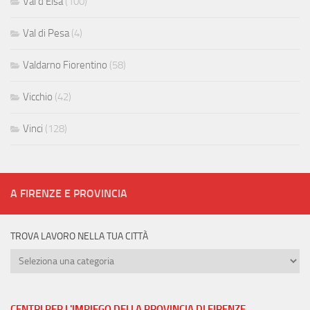
Val d'Elsa
(100)
Val di Pesa
(4)
Valdarno Fiorentino
(58)
Vicchio
(42)
Vinci
(128)
A FIRENZE E PROVINCIA
TROVA LAVORO NELLA TUA CITTÀ
Trova
lavoro
nella
tua
CENTRI PER L'IMPIEGO DELLA PROVINCIA DI FIRENZE