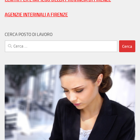
città
AGENZIE INTERINALI A FIRENZE
CERCA POSTO DI LAVORO
Ricerca
per: