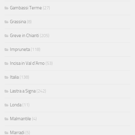
Gambassi Terme
(27)
Grassina
(8)
Greve in Chianti
(205)
Impruneta
(118)
Incisa in Val d'Arno
(53)
Italia
(138)
Lastra a Signa
(242)
Londa
(11)
Malmantile
(4)
Marradi
(5)