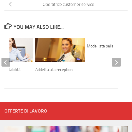
Operatrice customer service
YOU MAY ALSO LIKE...
Modellista pelletteria
a contabilità
Addetta alla reception
e
OFFERTE DI LAVORO