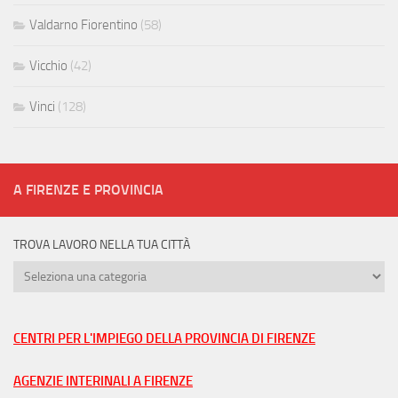
Valdarno Fiorentino
(58)
Vicchio
(42)
Vinci
(128)
A FIRENZE E PROVINCIA
TROVA LAVORO NELLA TUA CITTÀ
Trova
lavoro
nella
tua
CENTRI PER L'IMPIEGO DELLA PROVINCIA DI FIRENZE
città
AGENZIE INTERINALI A FIRENZE