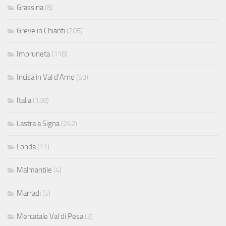
Grassina
(8)
Greve in Chianti
(205)
Impruneta
(118)
Incisa in Val d'Arno
(53)
Italia
(138)
Lastra a Signa
(242)
Londa
(11)
Malmantile
(4)
Marradi
(5)
Mercatale Val di Pesa
(3)