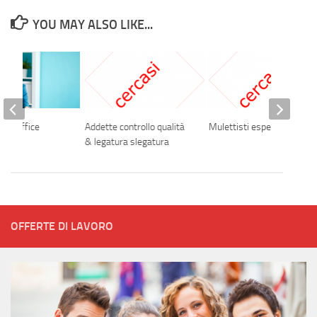
YOU MAY ALSO LIKE...
ack office
Addette controllo qualità
Mulettisti esperti
ale
& legatura slegatura
OFFERTE DI LAVORO