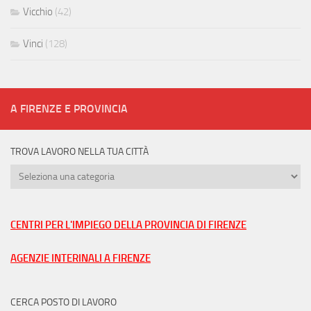
Vicchio
(42)
Vinci
(128)
A FIRENZE E PROVINCIA
TROVA LAVORO NELLA TUA CITTÀ
Trova
lavoro
nella
tua
CENTRI PER L'IMPIEGO DELLA PROVINCIA DI FIRENZE
città
AGENZIE INTERINALI A FIRENZE
CERCA POSTO DI LAVORO