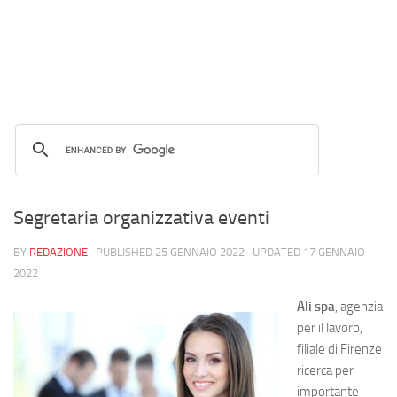
Segretaria organizzativa eventi
BY
REDAZIONE
· PUBLISHED
25 GENNAIO 2022
· UPDATED
17 GENNAIO
2022
Ali spa
, agenzia
per il lavoro,
filiale di Firenze
ricerca per
importante