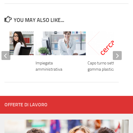
YOU MAY ALSO LIKE...
paghe
Impiegata
Capo turno settore
amministrativa
gomma plastica
OFFERTE DI LAVORO