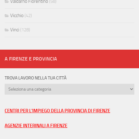
Valdarno Fiorentino
(58)
Vicchio
(42)
Vinci
(128)
A FIRENZE E PROVINCIA
TROVA LAVORO NELLA TUA CITTÀ
Trova
lavoro
nella
tua
CENTRI PER L'IMPIEGO DELLA PROVINCIA DI FIRENZE
città
AGENZIE INTERINALI A FIRENZE