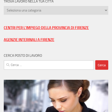
TROVA LAVORO NELLA TUA CITTÀ
Trova
lavoro
nella
tua
CENTRI PER L'IMPIEGO DELLA PROVINCIA DI FIRENZE
città
AGENZIE INTERINALI A FIRENZE
CERCA POSTO DI LAVORO
Ricerca
per: