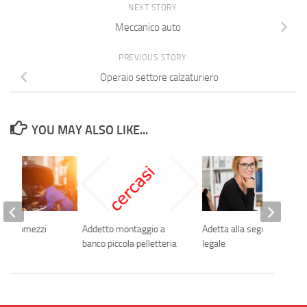
NEXT STORY
Meccanico auto
PREVIOUS STORY
Operaio settore calzaturiero
YOU MAY ALSO LIKE...
o automezzi
Addetto montaggio a
Adetta alla segreteria
banco piccola pelletteria
legale