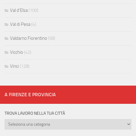
Val d'Elsa
(100)
Val di Pesa
(4)
Valdarno Fiorentino
(58)
Vicchio
(42)
Vinci
(128)
A FIRENZE E PROVINCIA
TROVA LAVORO NELLA TUA CITTÀ
Trova
lavoro