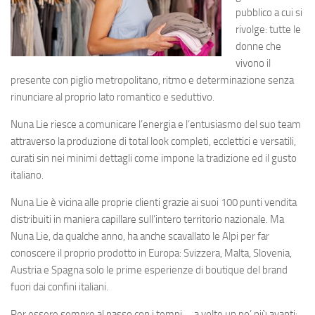
pubblico a cui si
rivolge: tutte le
donne che
vivono il
presente con piglio metropolitano, ritmo e determinazione senza
rinunciare al proprio lato romantico e seduttivo.
Nuna Lie riesce a comunicare l’energia e l’entusiasmo del suo team
attraverso la produzione di total look completi, ecclettici e versatili,
curati sin nei minimi dettagli come impone la tradizione ed il gusto
italiano.
Nuna Lie è vicina alle proprie clienti grazie ai suoi 100 punti vendita
distribuiti in maniera capillare sull’intero territorio nazionale. Ma
Nuna Lie, da qualche anno, ha anche scavallato le Alpi per far
conoscere il proprio prodotto in Europa: Svizzera, Malta, Slovenia,
Austria e Spagna solo le prime esperienze di boutique del brand
fuori dai confini italiani.
Per essere sempre al passo con i tempi … a volte un po’ più avanti: