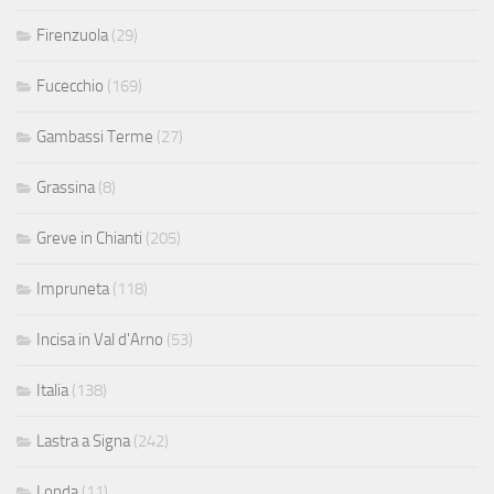
Firenzuola
(29)
Fucecchio
(169)
Gambassi Terme
(27)
Grassina
(8)
Greve in Chianti
(205)
Impruneta
(118)
Incisa in Val d'Arno
(53)
Italia
(138)
Lastra a Signa
(242)
Londa
(11)