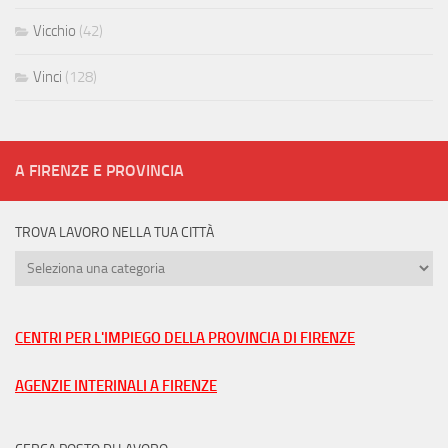
Vicchio
(42)
Vinci
(128)
A FIRENZE E PROVINCIA
TROVA LAVORO NELLA TUA CITTÀ
Trova
lavoro
nella
tua
CENTRI PER L'IMPIEGO DELLA PROVINCIA DI FIRENZE
città
AGENZIE INTERINALI A FIRENZE