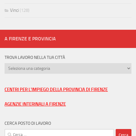
Vinci
(128)
A FIRENZE E PROVINCIA
TROVA LAVORO NELLA TUA CITTÀ
Trova
lavoro
nella
tua
CENTRI PER L'IMPIEGO DELLA PROVINCIA DI FIRENZE
città
AGENZIE INTERINALI A FIRENZE
CERCA POSTO DI LAVORO
Ricerca