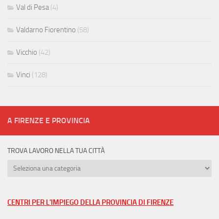
Val di Pesa
(4)
Valdarno Fiorentino
(58)
Vicchio
(42)
Vinci
(128)
A FIRENZE E PROVINCIA
TROVA LAVORO NELLA TUA CITTÀ
Trova
lavoro
nella
tua
CENTRI PER L'IMPIEGO DELLA PROVINCIA DI FIRENZE
città