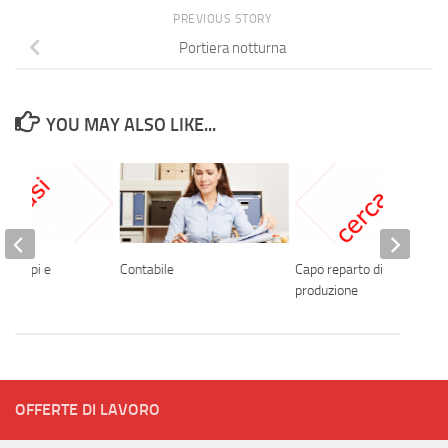
PREVIOUS STORY
Portiera notturna
YOU MAY ALSO LIKE...
di tempi e
Contabile
Capo reparto di
produzione
OFFERTE DI LAVORO