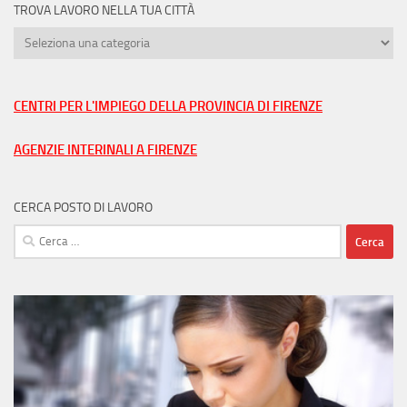
TROVA LAVORO NELLA TUA CITTÀ
Trova
lavoro
nella
tua
CENTRI PER L'IMPIEGO DELLA PROVINCIA DI FIRENZE
città
AGENZIE INTERINALI A FIRENZE
CERCA POSTO DI LAVORO
Ricerca
per: