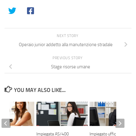
NEXT STORY
Operaio junior addetto alla manutenzione stradale
PREVIOUS STORY
Stage risorse umane
YOU MAY ALSO LIKE...
sa
Impiegata AS/400
Impiegato ufficio acquisti