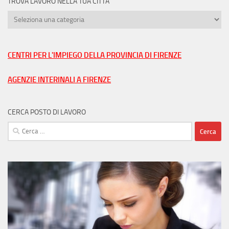
TROVA LAVORO NELLA TUA CITTÀ
Trova
lavoro
nella
tua
CENTRI PER L'IMPIEGO DELLA PROVINCIA DI FIRENZE
città
AGENZIE INTERINALI A FIRENZE
CERCA POSTO DI LAVORO
Ricerca
per: