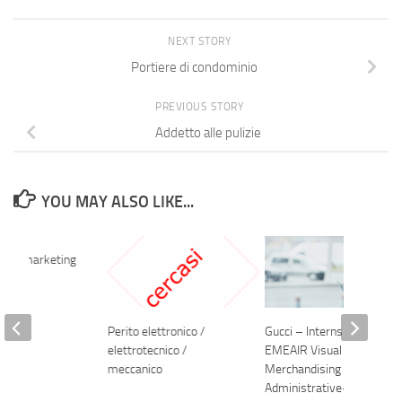
NEXT STORY
Portiere di condominio
PREVIOUS STORY
Addetto alle pulizie
YOU MAY ALSO LIKE...
bile marketing
Perito elettronico /
Gucci – Internship
elettrotecnico /
EMEAIR Visual
meccanico
Merchandising
Administrative-Florence