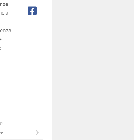
enze
.
icia
rienza
e,
Si
RY
re