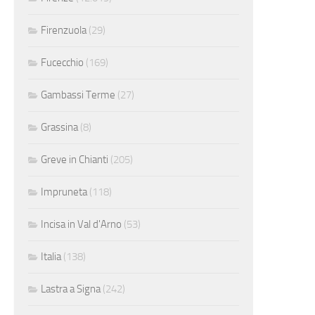
Firenzuola
(29)
Fucecchio
(169)
Gambassi Terme
(27)
Grassina
(8)
Greve in Chianti
(205)
Impruneta
(118)
Incisa in Val d'Arno
(53)
Italia
(138)
Lastra a Signa
(242)