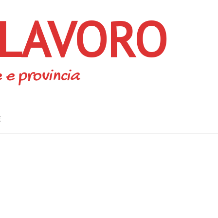
 LAVORO
 e provincia
E