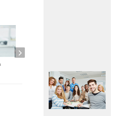
a
Junior buyer scientifico settore
pharma