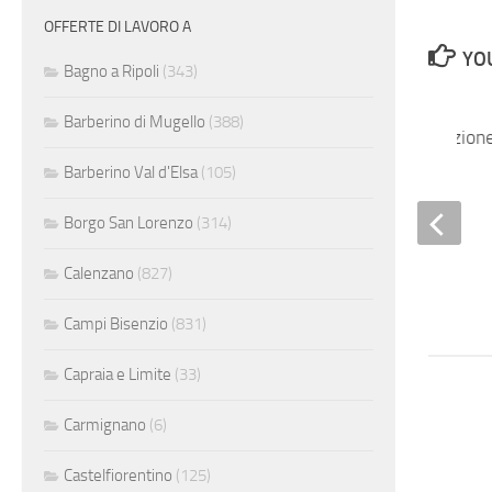
OFFERTE DI LAVORO A
YOU
Bagno a Ripoli
(343)
Barberino di Mugello
(388)
Addetto/a compilazione
rifiuti
Barberino Val d'Elsa
(105)
Borgo San Lorenzo
(314)
Calenzano
(827)
Campi Bisenzio
(831)
Capraia e Limite
(33)
Carmignano
(6)
Castelfiorentino
(125)