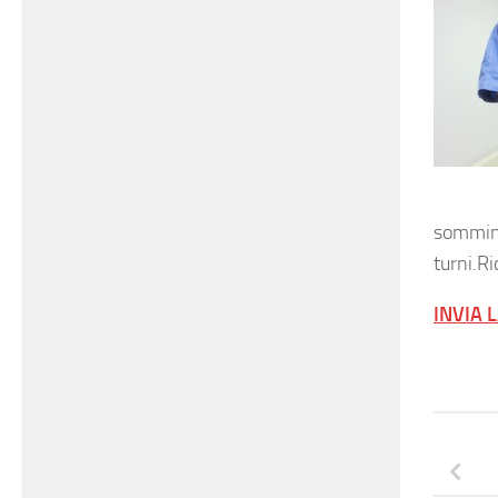
sommini
turni.R
INVIA 