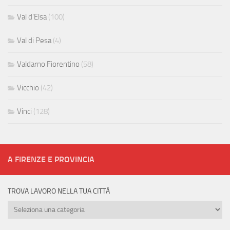
Val d'Elsa
(100)
Val di Pesa
(4)
Valdarno Fiorentino
(58)
Vicchio
(42)
Vinci
(128)
A FIRENZE E PROVINCIA
TROVA LAVORO NELLA TUA CITTÀ
Trova
lavoro