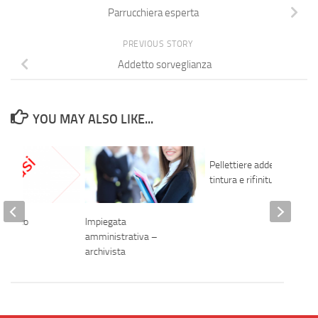
Parrucchiera esperta
PREVIOUS STORY
Addetto sorveglianza
YOU MAY ALSO LIKE...
Pellettiere addetto alla
tintura e rifinitura
l banco
Impiegata
a
amministrativa –
archivista