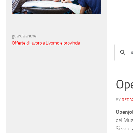
guarda anche:
Offerte di lavoro a Livorno e provincia
Ope
BY
REDA
Openjo
del Muge
Si valut