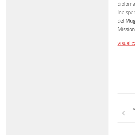
diploma
Indispe
del
Mug
Missione
visualiz
A