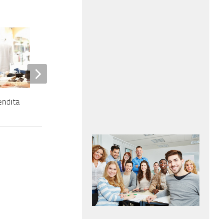
endita
Sales Associate – cat. prot.