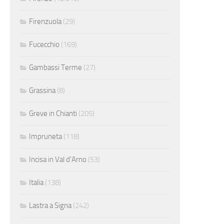
Firenzuola
(29)
Fucecchio
(169)
Gambassi Terme
(27)
Grassina
(8)
Greve in Chianti
(205)
Impruneta
(118)
Incisa in Val d'Arno
(53)
Italia
(138)
Lastra a Signa
(242)