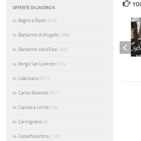
YOU
OFFERTE DI LAVORO A
Bagno a Ripoli
(343)
Barberino di Mugello
(388)
Barberino Val d'Elsa
(105)
Borgo San Lorenzo
(314)
Cameriera
Calenzano
(827)
Campi Bisenzio
(831)
Capraia e Limite
(33)
Carmignano
(6)
Castelfiorentino
(125)