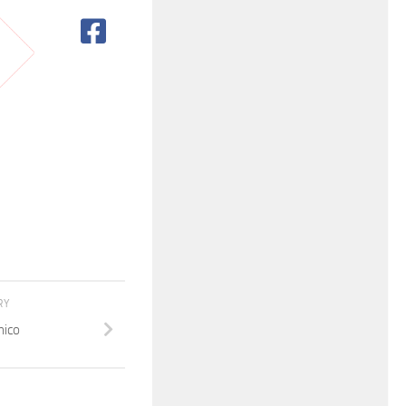
RY
nico