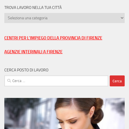
TROVA LAVORO NELLA TUA CITTÀ
Trova
lavoro
nella
tua
CENTRI PER L'IMPIEGO DELLA PROVINCIA DI FIRENZE
città
AGENZIE INTERINALI A FIRENZE
CERCA POSTO DI LAVORO
Ricerca
per: