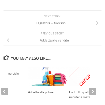
NEXT STORY
Tagliatore – tirocinio
PREVIOUS STORY
Addetta alle vendite
YOU MAY ALSO LIKE...
o commerciale
ager
Addetta alle pulizie
Controllo qualità
minuterie metalliche