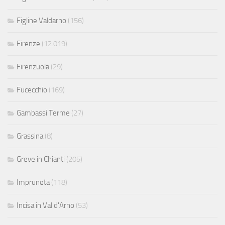
Figline Valdarno
(156)
Firenze
(12.019)
Firenzuola
(29)
Fucecchio
(169)
Gambassi Terme
(27)
Grassina
(8)
Greve in Chianti
(205)
Impruneta
(118)
Incisa in Val d'Arno
(53)