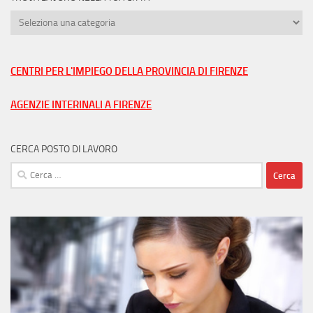
Trova
lavoro
nella
tua
CENTRI PER L'IMPIEGO DELLA PROVINCIA DI FIRENZE
città
AGENZIE INTERINALI A FIRENZE
CERCA POSTO DI LAVORO
Ricerca
per: