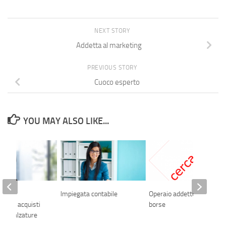
NEXT STORY
Addetta al marketing
PREVIOUS STORY
Cuoco esperto
YOU MAY ALSO LIKE...
tage
Impiegata contabile
Operaio addetto al banco
ione e acquisti
borse
 per calzature