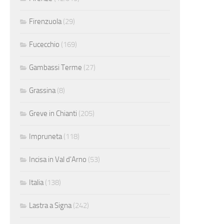
Firenzuola
(29)
Fucecchio
(169)
Gambassi Terme
(27)
Grassina
(8)
Greve in Chianti
(205)
Impruneta
(118)
Incisa in Val d'Arno
(53)
Italia
(138)
Lastra a Signa
(242)