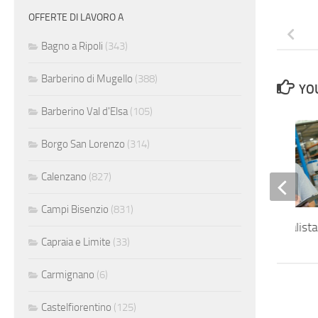
OFFERTE DI LAVORO A
Bagno a Ripoli
(343)
Barberino di Mugello
(388)
YOU
Barberino Val d'Elsa
(105)
Borgo San Lorenzo
(314)
Calenzano
(827)
Campi Bisenzio
(831)
Magazziniere scafalista
Capraia e Limite
(33)
Carmignano
(6)
Castelfiorentino
(125)