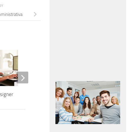
RY
ministrativa
esigner
Addetta all’ufficio commerciale