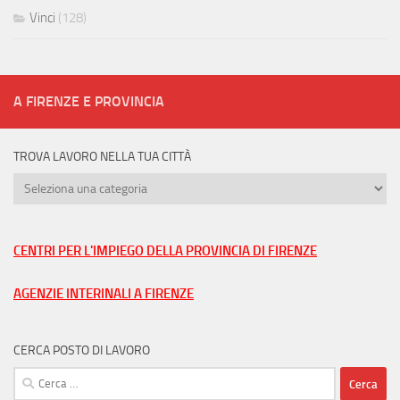
Vinci
(128)
A FIRENZE E PROVINCIA
TROVA LAVORO NELLA TUA CITTÀ
Trova
lavoro
nella
tua
CENTRI PER L'IMPIEGO DELLA PROVINCIA DI FIRENZE
città
AGENZIE INTERINALI A FIRENZE
CERCA POSTO DI LAVORO
Ricerca
per: