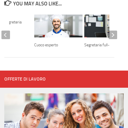
YOU MAY ALSO LIKE...
lla segreteria
Cuoco esperto
Segretaria full-time
OFFERTE DI LAVORO