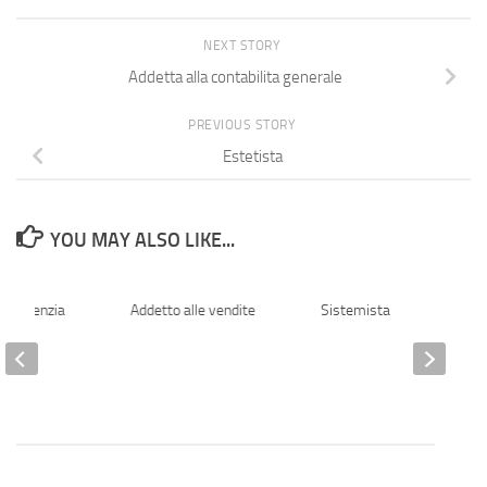
NEXT STORY
Addetta alla contabilita generale
PREVIOUS STORY
Estetista
YOU MAY ALSO LIKE...
ta agenzia
Addetto alle vendite
Sistemista
are