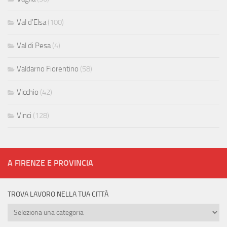
Val d'Elsa
(100)
Val di Pesa
(4)
Valdarno Fiorentino
(58)
Vicchio
(42)
Vinci
(128)
A FIRENZE E PROVINCIA
TROVA LAVORO NELLA TUA CITTÀ
Trova
lavoro