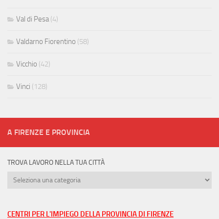
Val di Pesa
(4)
Valdarno Fiorentino
(58)
Vicchio
(42)
Vinci
(128)
A FIRENZE E PROVINCIA
TROVA LAVORO NELLA TUA CITTÀ
Trova
lavoro
nella
tua
CENTRI PER L'IMPIEGO DELLA PROVINCIA DI FIRENZE