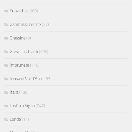
Fucecchio
(169)
Gambassi Terme
(27)
Grassina
(8)
Greve in Chianti
(205)
Impruneta
(118)
Incisa in Val d'Arno
(53)
Italia
(138)
Lastra a Signa
(242)
Londa
(11)