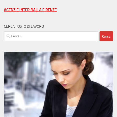
città
AGENZIE INTERINALI A FIRENZE
CERCA POSTO DI LAVORO
Ricerca
per: