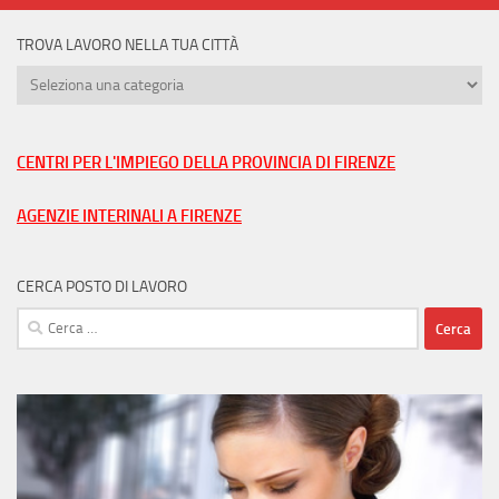
TROVA LAVORO NELLA TUA CITTÀ
Trova
lavoro
nella
tua
CENTRI PER L'IMPIEGO DELLA PROVINCIA DI FIRENZE
città
AGENZIE INTERINALI A FIRENZE
CERCA POSTO DI LAVORO
Ricerca
per: