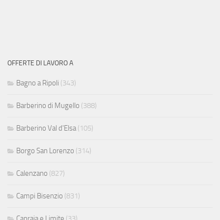
OFFERTE DI LAVORO A
Bagno a Ripoli
(343)
Barberino di Mugello
(388)
Barberino Val d'Elsa
(105)
Borgo San Lorenzo
(314)
Calenzano
(827)
Campi Bisenzio
(831)
Capraia e Limite
(33)