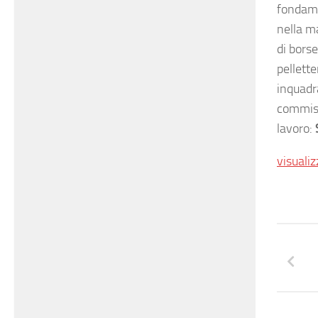
fondame
nella m
di borse
pellette
inquadr
commisu
lavoro:
visualiz