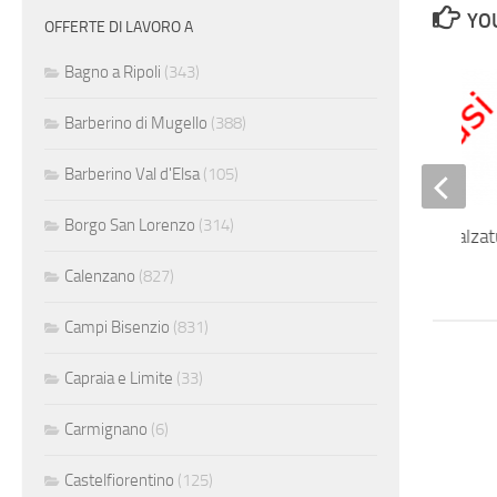
YOU
OFFERTE DI LAVORO A
Bagno a Ripoli
(343)
Barberino di Mugello
(388)
Barberino Val d'Elsa
(105)
Borgo San Lorenzo
(314)
Stage Modelleria calza
Calenzano
(827)
Campi Bisenzio
(831)
Capraia e Limite
(33)
Carmignano
(6)
Castelfiorentino
(125)