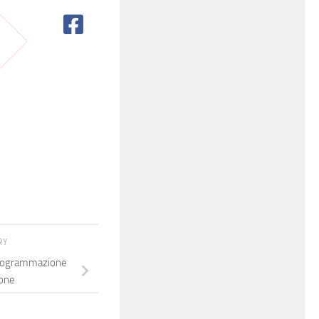
RY
programmazione
ione