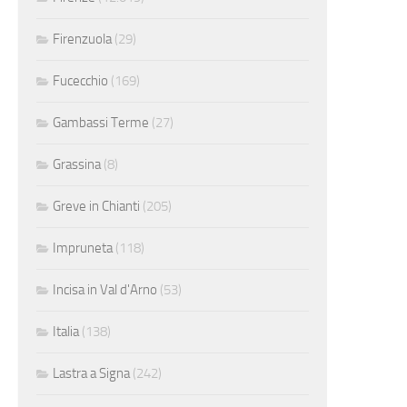
Firenzuola
(29)
Fucecchio
(169)
Gambassi Terme
(27)
Grassina
(8)
Greve in Chianti
(205)
Impruneta
(118)
Incisa in Val d'Arno
(53)
Italia
(138)
Lastra a Signa
(242)