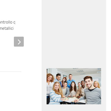
ntrollo qualità
metallici
Cucitore su cuoio e pelli