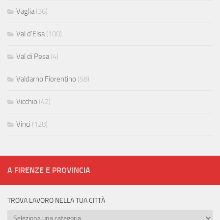
Vaglia
(36)
Val d'Elsa
(100)
Val di Pesa
(4)
Valdarno Fiorentino
(58)
Vicchio
(42)
Vinci
(128)
A FIRENZE E PROVINCIA
TROVA LAVORO NELLA TUA CITTÀ
Trova