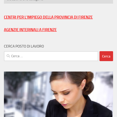
lavoro
nella
tua
CENTRI PER L'IMPIEGO DELLA PROVINCIA DI FIRENZE
città
AGENZIE INTERINALI A FIRENZE
CERCA POSTO DI LAVORO
Ricerca
per: