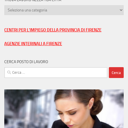
Trova
lavoro
nella
tua
CENTRI PER L'IMPIEGO DELLA PROVINCIA DI FIRENZE
città
AGENZIE INTERINALI A FIRENZE
CERCA POSTO DI LAVORO
Ricerca
per: