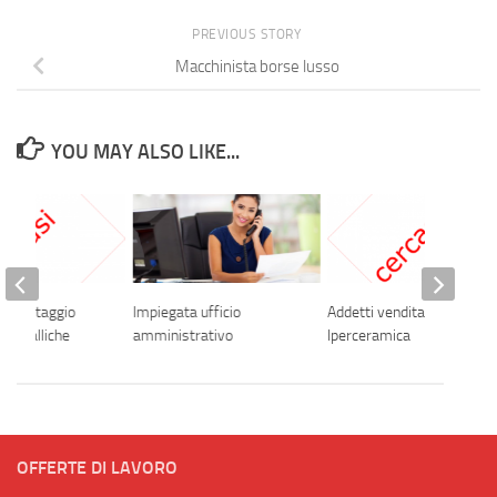
PREVIOUS STORY
Macchinista borse lusso
YOU MAY ALSO LIKE...
l montaggio
Impiegata ufficio
Addetti vendita
 metalliche
amministrativo
Iperceramica
OFFERTE DI LAVORO