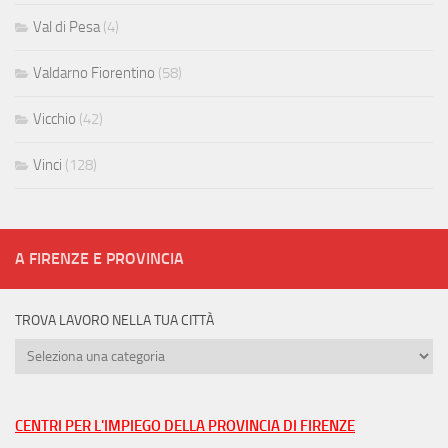
Val di Pesa
(4)
Valdarno Fiorentino
(58)
Vicchio
(42)
Vinci
(128)
A FIRENZE E PROVINCIA
TROVA LAVORO NELLA TUA CITTÀ
Trova
lavoro
nella
tua
CENTRI PER L'IMPIEGO DELLA PROVINCIA DI FIRENZE
città