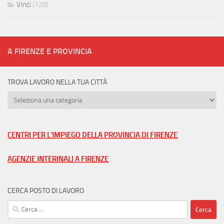
Vinci
(128)
A FIRENZE E PROVINCIA
TROVA LAVORO NELLA TUA CITTÀ
Trova
lavoro
nella
tua
CENTRI PER L'IMPIEGO DELLA PROVINCIA DI FIRENZE
città
AGENZIE INTERINALI A FIRENZE
CERCA POSTO DI LAVORO
Ricerca
per: