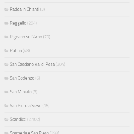
Radda in Chianti
(3)
Reggello
(294)
Rignano sull'Arno
(70)
Rufina
(48)
San Casciano Val di Pesa
(304)
San Godenzo
(6)
San Miniato
(3)
San Piero a Sieve
(15)
Scandicci
(2.102)
Scarperia e San Piero
(299)