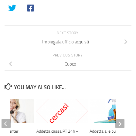
NEXT STORY
Impiegata ufficio acquisti
PREVIOUS STORY
Cuoco
YOU MAY ALSO LIKE...
 call center
Addetta cassa PT 24h –
Addetta alle pulizie part