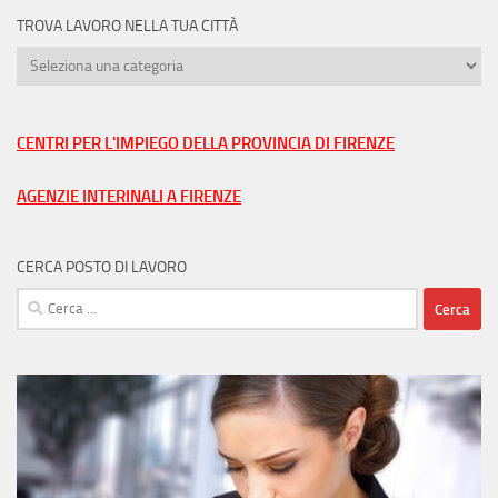
TROVA LAVORO NELLA TUA CITTÀ
Trova
lavoro
nella
tua
CENTRI PER L'IMPIEGO DELLA PROVINCIA DI FIRENZE
città
AGENZIE INTERINALI A FIRENZE
CERCA POSTO DI LAVORO
Ricerca
per: