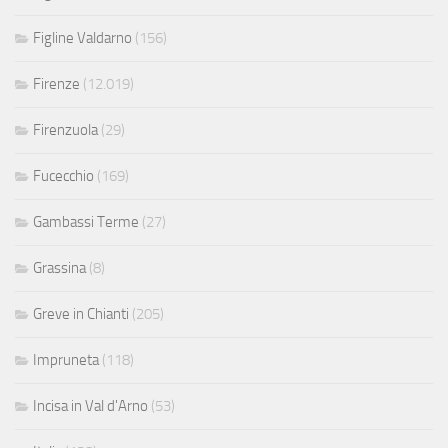
Figline Valdarno
(156)
Firenze
(12.019)
Firenzuola
(29)
Fucecchio
(169)
Gambassi Terme
(27)
Grassina
(8)
Greve in Chianti
(205)
Impruneta
(118)
Incisa in Val d'Arno
(53)