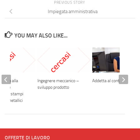
PREVIOUS STORY
Impiegata amministrativa
YOU MAY ALSO LIKE...
ddetto alla
Ingegnere meccanico –
Addetta al contact center
ione e
sviluppo prodotto
ione di stampi
sori metallici
OFFERTE DI LAVORO