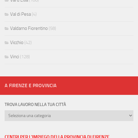
Val d'Elsa
(100)
Val di Pesa
(4)
Valdarno Fiorentino
(58)
Vicchio
(42)
Vinci
(128)
A FIRENZE E PROVINCIA
TROVA LAVORO NELLA TUA CITTÀ
Trova
lavoro
nella
tua
CENTRI PER L'IMPIEGO DELLA PROVINCIA DI FIRENZE