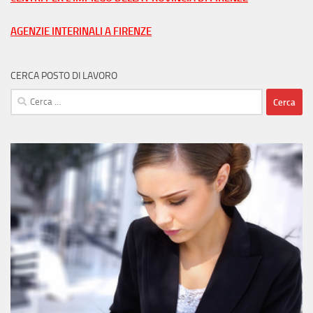
città
AGENZIE INTERINALI A FIRENZE
CERCA POSTO DI LAVORO
Ricerca
per: