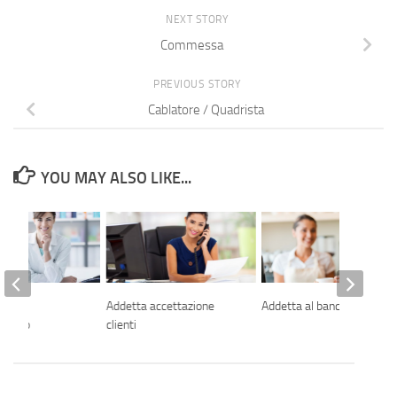
NEXT STORY
Commessa
PREVIOUS STORY
Cablatore / Quadrista
YOU MAY ALSO LIKE...
te
Addetta accettazione
Addetta al banco
rativo
clienti