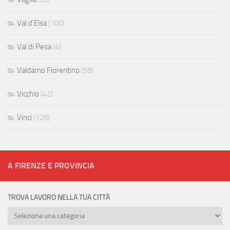
Val d'Elsa
(100)
Val di Pesa
(4)
Valdarno Fiorentino
(58)
Vicchio
(42)
Vinci
(128)
A FIRENZE E PROVINCIA
TROVA LAVORO NELLA TUA CITTÀ
Trova
lavoro