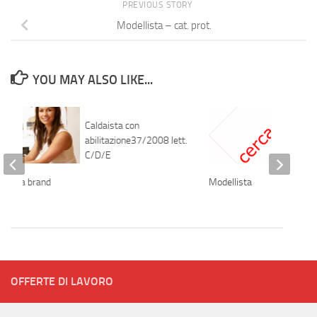
PREVIOUS STORY
Modellista – cat. prot.
YOU MAY ALSO LIKE...
Caldaista con
abilitazione37/2008 lett.
C/D/E
endita brand
Modellista
OFFERTE DI LAVORO