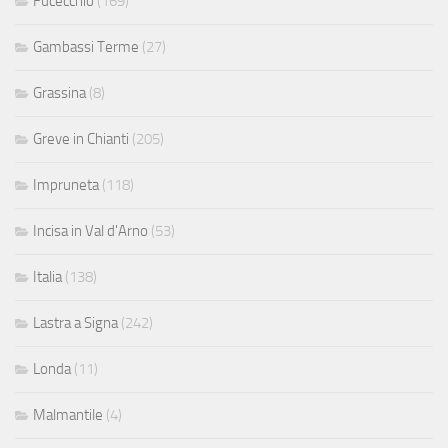
Fucecchio
(169)
Gambassi Terme
(27)
Grassina
(8)
Greve in Chianti
(205)
Impruneta
(118)
Incisa in Val d'Arno
(53)
Italia
(138)
Lastra a Signa
(242)
Londa
(11)
Malmantile
(4)