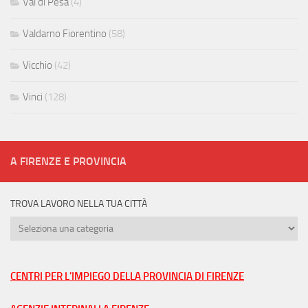
Val di Pesa
(4)
Valdarno Fiorentino
(58)
Vicchio
(42)
Vinci
(128)
A FIRENZE E PROVINCIA
TROVA LAVORO NELLA TUA CITTÀ
Trova
lavoro
nella
tua
CENTRI PER L'IMPIEGO DELLA PROVINCIA DI FIRENZE
città