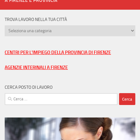
A FIRENZE E PROVINCIA
TROVA LAVORO NELLA TUA CITTÀ
Trova
lavoro
nella
tua
CENTRI PER L'IMPIEGO DELLA PROVINCIA DI FIRENZE
città
AGENZIE INTERINALI A FIRENZE
CERCA POSTO DI LAVORO
Ricerca
per: