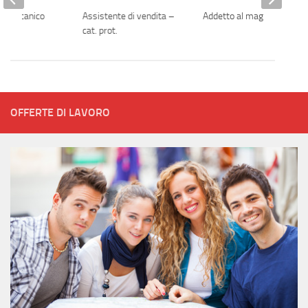
e meccanico
Assistente di vendita –
Addetto al magazzino
cat. prot.
OFFERTE DI LAVORO