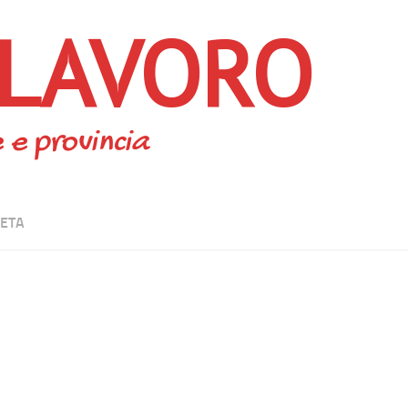
 LAVORO
 e provincia
ETA