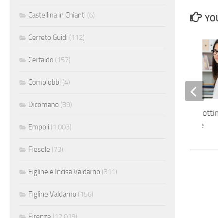
Castellina in Chianti
(6)
YOU
Cerreto Guidi
(112)
Certaldo
(157)
Compiobbi
(4)
Dicomano
(39)
Inserimento ordini ott
conoscenza inglese
Empoli
(1.003)
Fiesole
(73)
Figline e Incisa Valdarno
(311)
Figline Valdarno
(156)
Firenze
(12.019)