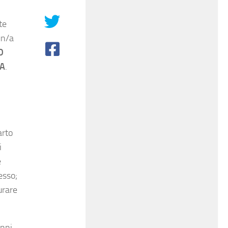
te
un/a
O
IA
.
arto
i
e
esso;
urare
nni.