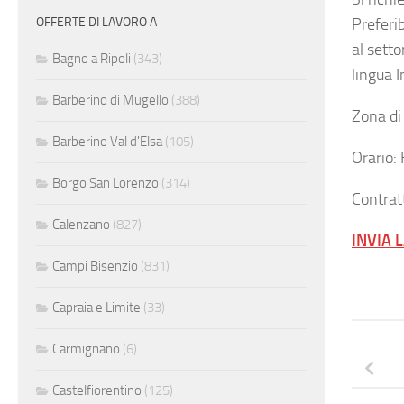
Preferi
OFFERTE DI LAVORO A
al sett
Bagno a Ripoli
(343)
lingua I
Barberino di Mugello
(388)
Zona di
Barberino Val d'Elsa
(105)
Orario: 
Borgo San Lorenzo
(314)
Contratt
Calenzano
(827)
INVIA 
Campi Bisenzio
(831)
Capraia e Limite
(33)
Carmignano
(6)
Castelfiorentino
(125)