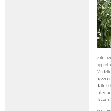
valutazi
approfo
Modeller
pezzi di
delle s
interfac
la corr
Si rich