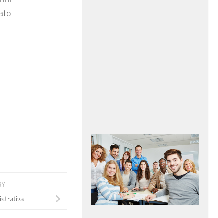
ato
RY
strativa