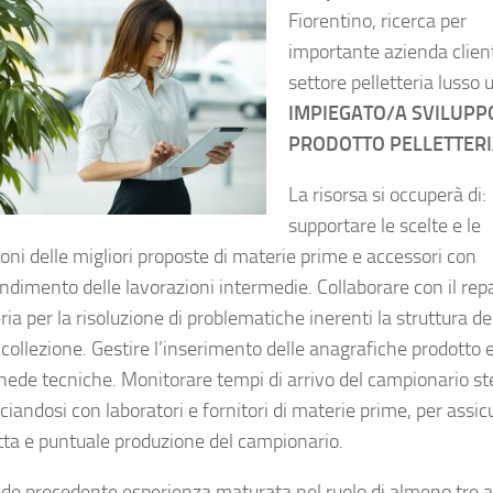
Fiorentino, ricerca per
importante azienda clien
settore pelletteria lusso 
IMPIEGATO/A SVILUPP
PRODOTTO PELLETTER
La risorsa si occuperà di:
supportare le scelte e le
oni delle migliori proposte di materie prime e accessori con
ndimento delle lavorazioni intermedie. Collaborare con il rep
ia per la risoluzione di problematiche inerenti la struttura de
 collezione. Gestire l’inserimento delle anagrafiche prodotto 
chede tecniche. Monitorare tempi di arrivo del campionario st
ciandosi con laboratori e fornitori di materie prime, per assic
etta e puntuale produzione del campionario.
iede precedente esperienza maturata nel ruolo di almeno tre a