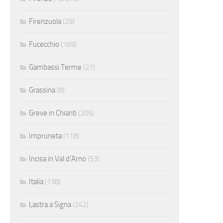
Firenzuola
(29)
Fucecchio
(169)
Gambassi Terme
(27)
Grassina
(8)
Greve in Chianti
(205)
Impruneta
(118)
Incisa in Val d'Arno
(53)
Italia
(138)
Lastra a Signa
(242)