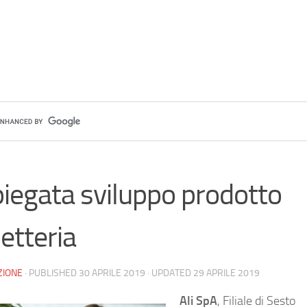
iegata sviluppo prodotto
letteria
ZIONE
· PUBLISHED
30 APRILE 2019
· UPDATED
29 APRILE 2019
Ali SpA
, Filiale di Sesto